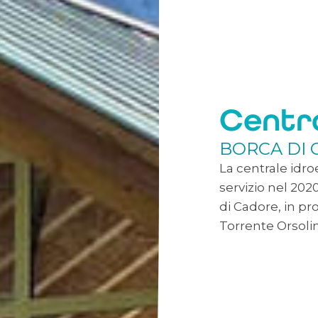
Centra
BORCA DI 
La centrale idro
servizio nel 20
di Cadore, in pr
Torrente Orsolin