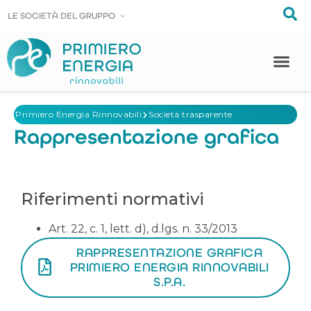
LE SOCIE
LE SOCIE
T
T
À DEL GRUPPO
À DEL GRUPPO
Primiero Energia Rinnovabili
Società trasparente
Rappresentazione grafica
Riferimenti normativi
Art. 22, c. 1, lett. d), d.lgs. n. 33/2013
RAPPRESENTAZIONE GRAFICA
PRIMIERO ENERGIA RINNOVABILI
S.P.A.