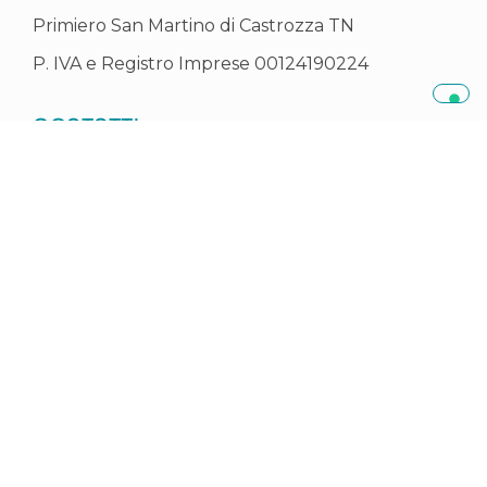
Primiero San Martino di Castrozza TN
P. IVA e Registro Imprese 00124190224
CONTATTI
Telefono: +39 0439 763400
Mail:
rinnovabili@primieroenergia.com
PEC:
rinnovabili@pec.primieroenergia.com
ORARI UFFICI
Dal lunedì al venerdì
Mattina: 8:00 – 12:30
Pomeriggio: 14:00 – 17:00
Società trasparente
Portale appalti